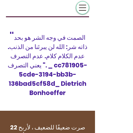
"
الصمت في وجه الشر هو بحد
ذاته شر: الله لن يبرئنا من الذنب.
عدم الكلام كلام. عدم التصرف
يعني التصرف ". _ cc781905-
5cde-3194-bb3b-
136bad5cf58d_ Dietrich
Bonhoeffer
22 صرت ضعيفًا للضعيف ، لأربح